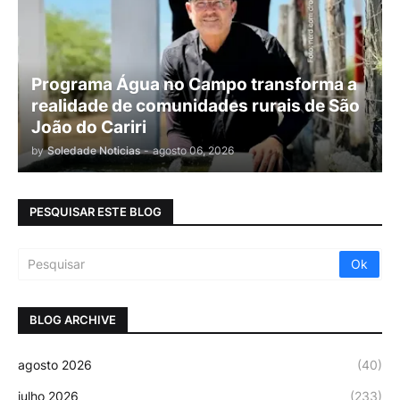
Programa Água no Campo transforma a
realidade de comunidades rurais de São
João do Cariri
by
Soledade Noticias
-
agosto 06, 2026
PESQUISAR ESTE BLOG
BLOG ARCHIVE
agosto 2026
(40)
julho 2026
(233)