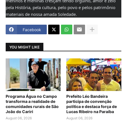
meninos e meninas cresçam tendo orgulho, amor e zelo
pela História, pela cultura, pelo povo e pelos patrimônio
materiais de nossa amada Soledade.
Facebook
YOU MIGHT LIKE
Programa Água no Campo
Prefeito Léo Bandeira
transforma a realidade de
participa de convenção
comunidades rurais de São
política e destaca força de
João do Cariri
Lucas Ribeiro na Paraíba
August 06, 2026
August 06, 2026