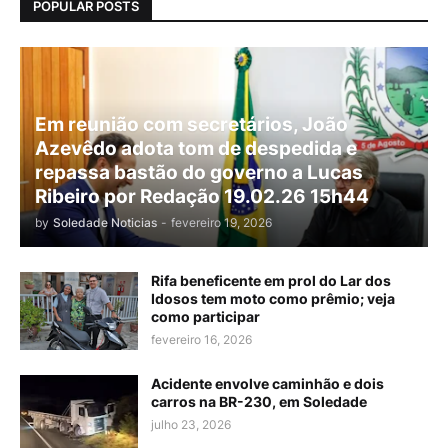
POPULAR POSTS
Em reunião com secretários, João
Azevêdo adota tom de despedida e
repassa bastão do governo a Lucas
Ribeiro por Redação 19.02.26 15h44
by
Soledade Noticias
-
fevereiro 19, 2026
Rifa beneficente em prol do Lar dos
Idosos tem moto como prêmio; veja
como participar
fevereiro 16, 2026
Acidente envolve caminhão e dois
carros na BR-230, em Soledade
julho 23, 2026